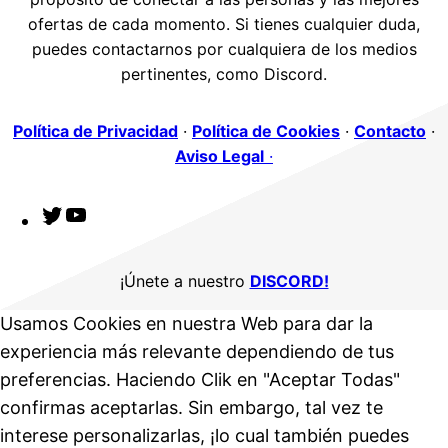
ofertas de cada momento. Si tienes cualquier duda,
puedes contactarnos por cualquiera de los medios
pertinentes, como Discord.
Política de Privacidad
·
Política de Cookies
·
Contacto
·
Aviso Legal
·
T
Y
w
o
i
u
¡Únete a nuestro
DISCORD!
t
T
Usamos Cookies en nuestra Web para dar la
t
u
experiencia más relevante dependiendo de tus
e
b
preferencias. Haciendo Clik en "Aceptar Todas"
r
e
confirmas aceptarlas. Sin embargo, tal vez te
interese personalizarlas, ¡lo cual también puedes