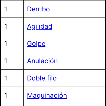
1
Derribo
1
Agilidad
1
Golpe
1
Anulación
1
Doble filo
1
Maquinación