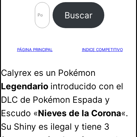
B
Buscar
u
s
c
PÁGINA PRINCIPAL
INDICE COMPETITIVO
a
Calyrex es un Pokémon
r
Legendario
introducido con el
DLC de Pokémon Espada y
Escudo «
Nieves de la Corona
«.
Su Shiny es ilegal y tiene 3