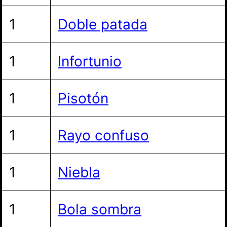
1
Doble patada
1
Infortunio
1
Pisotón
1
Rayo confuso
1
Niebla
1
Bola sombra