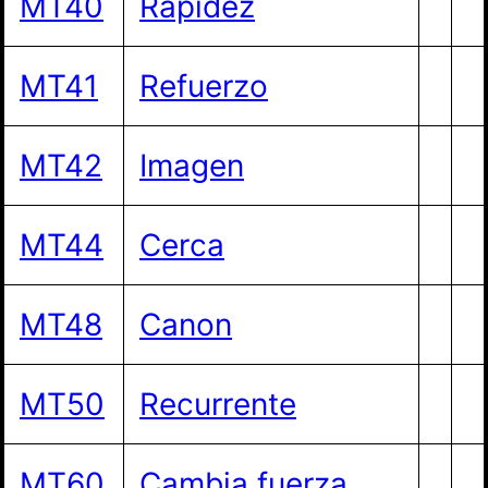
MT40
Rapidez
MT41
Refuerzo
MT42
Imagen
MT44
Cerca
MT48
Canon
MT50
Recurrente
MT60
Cambia fuerza