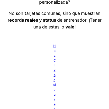
personalizada?
No son tarjetas comunes, sino que muestran
records reales y status
de entrenador. ¡Tener
una de estas lo
vale
!
H
a
z
C
li
k
a
q
ui
p
a
r
a
s