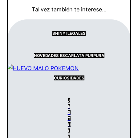
Tal
vez también te interese…
SHINY ILEGALES
NOVEDADES ESCARLATA PURPURA
CURIOSIDADES
¿
E
S
T
U
L
E