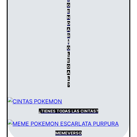
G
E
N
D
A
R
I
O
L
E
G
A
L
?
¿TIENES
TODAS LAS
CINTAS?
MEMEVERSO