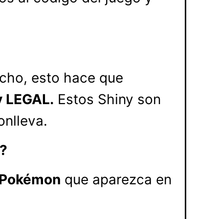
echo, esto hace que
y LEGAL.
Estos Shiny son
onlleva.
?
r Pokémon
que aparezca en