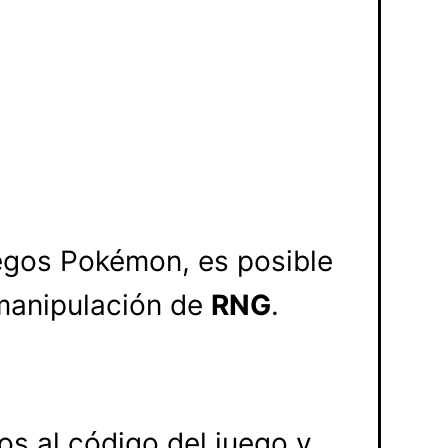
Juegos Pokémon, es posible
 manipulación de
RNG
.
os al código del juego y