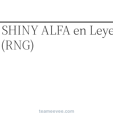
SHINY ALFA en Ley
 (RNG)
teameevee.com