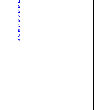
D
A
S
A
R
C
E
U
S