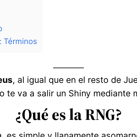
b
: Términos
eus
, al igual que en el resto de 
 te va a salir un Shiny mediante
¿Qué es la RNG?
a, es simple y llanamente asomarn