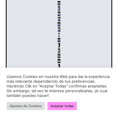
G
E
N
D
A
R
I
O
L
E
G
A
L
?
Usamos Cookies en nuestra Web para dar la experiencia
más relevante dependiendo de tus preferencias.
Haciendo Clik en "Aceptar Todas" confirmas aceptarlas.
Sin embargo, tal vez te interese personalizarlas, ¡lo cual
también puedes hacer!
Ajustes de Cookies
Aceptar todas