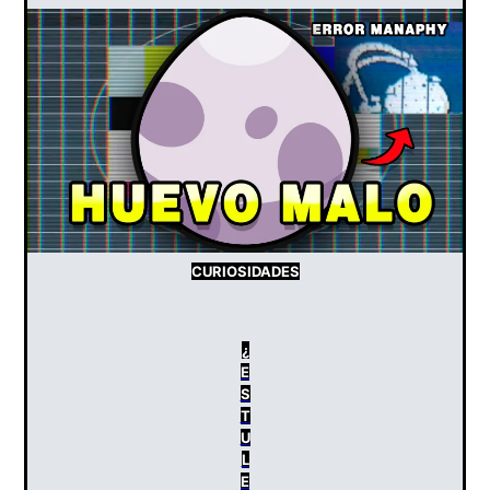
CURIOSIDADES
¿
E
S
T
U
L
E