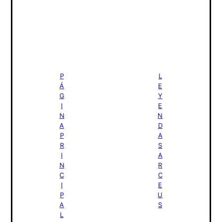
NOTICIAS
P
L
Á
E
G
Y
I
E
N
N
A
D
P
A
R
S
I
A
N
R
C
C
I
E
P
U
A
S
L