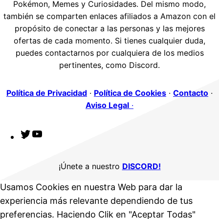
Pokémon, Memes y Curiosidades. Del mismo modo,
también se comparten enlaces afiliados a Amazon con el
propósito de conectar a las personas y las mejores
ofertas de cada momento. Si tienes cualquier duda,
puedes contactarnos por cualquiera de los medios
pertinentes, como Discord.
Política de Privacidad
·
Política de Cookies
·
Contacto
·
Aviso Legal
·
T
Y
w
o
i
u
¡Únete a nuestro
DISCORD!
t
T
Usamos Cookies en nuestra Web para dar la
t
u
experiencia más relevante dependiendo de tus
e
b
preferencias. Haciendo Clik en "Aceptar Todas"
r
e