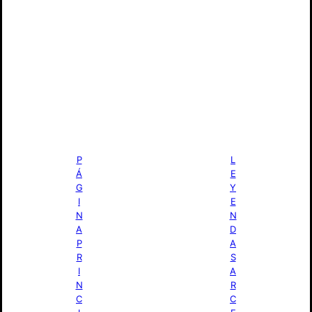
Leyendas Pokémon: Arceus
P
L
Á
E
G
Y
I
E
N
N
A
D
P
A
R
S
I
A
N
R
C
C