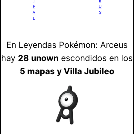
I
E
P
U
A
S
L
En Leyendas Pokémon: Arceus
hay
28 unown
escondidos en los
5 mapas y Villa Jubileo