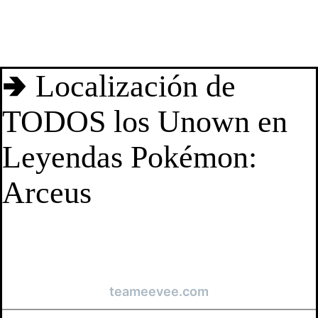
🢂 Localización de
TODOS los Unown en
Leyendas Pokémon:
Arceus
teameevee.com