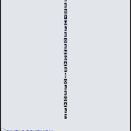
E
S
T
U
L
E
G
E
N
D
A
R
I
O
L
E
G
A
L
?