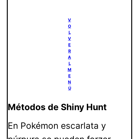
V
O
L
V
E
R
A
L
M
E
N
Ú
Métodos de Shiny Hunt
En Pokémon escarlata y