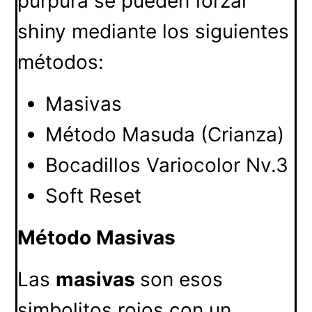
púrpura se pueden forzar
shiny mediante los siguientes
métodos:
Masivas
Método Masuda (Crianza)
Bocadillos Variocolor Nv.3
Soft Reset
Método Masivas
Las
masivas
son esos
simbolitos rojos con un