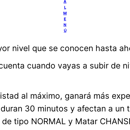
A
L
M
E
N
Ú
or nivel que se conocen hasta aho
cuenta cuando vayas a subir de ni
mistad al máximo, ganará más expe
 duran 30 minutos y afectan a un 
ta de tipo NORMAL y Matar CHANSE