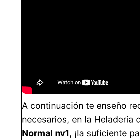
A continuación te enseño r
necesarios, en la Heladeria 
Normal nv1
, ¡la suficiente 