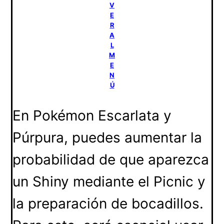
V
E
R
A
L
M
E
N
Ú
En Pokémon Escarlata y
Púrpura, puedes aumentar la
probabilidad de que aparezca
un Shiny mediante el Picnic y
la preparación de bocadillos.