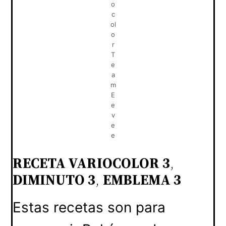
o
c
ol
o
r
T
e
a
m
E
e
v
e
e
RECETA VARIOCOLOR 3
,
DIMINUTO 3
,
EMBLEMA 3
Estas recetas son para