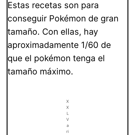
Estas recetas son para
conseguir Pokémon de gran
tamaño. Con ellas, hay
aproximadamente 1/60 de
que el pokémon tenga el
tamaño máximo.
X
X
L
V
a
ri