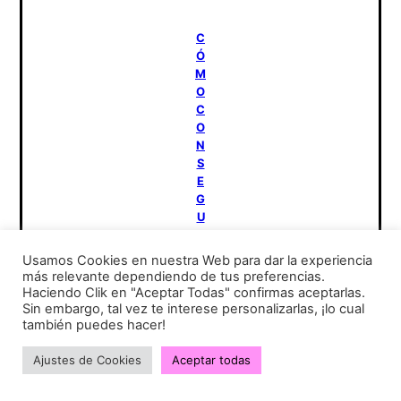
C
Ó
M
O
C
O
N
S
E
G
U
I
R
Usamos Cookies en nuestra Web para dar la experiencia
T
más relevante dependiendo de tus preferencias.
O
Haciendo Clik en "Aceptar Todas" confirmas aceptarlas.
D
Sin embargo, tal vez te interese personalizarlas, ¡lo cual
O
también puedes hacer!
S
L
Ajustes de Cookies
Aceptar todas
O
S