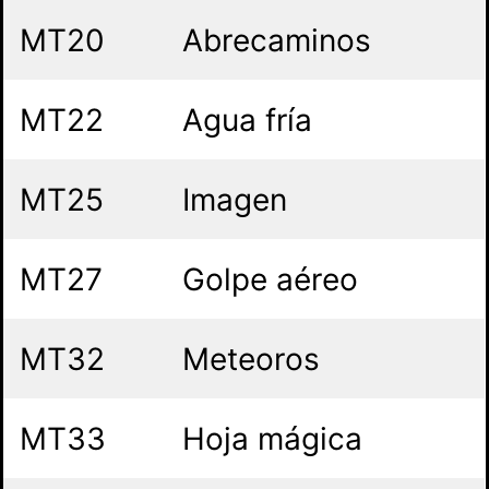
MT20
Abrecaminos
MT22
Agua fría
MT25
Imagen
MT27
Golpe aéreo
MT32
Meteoros
MT33
Hoja mágica