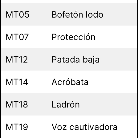
MT05
Bofetón lodo
MT07
Protección
MT12
Patada baja
MT14
Acróbata
MT18
Ladrón
MT19
Voz cautivadora