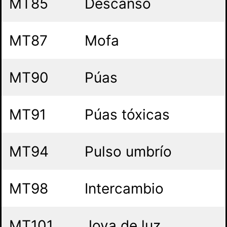
MT85
Descanso
MT87
Mofa
MT90
Púas
MT91
Púas tóxicas
MT94
Pulso umbrío
MT98
Intercambio
MT101
Joya de luz