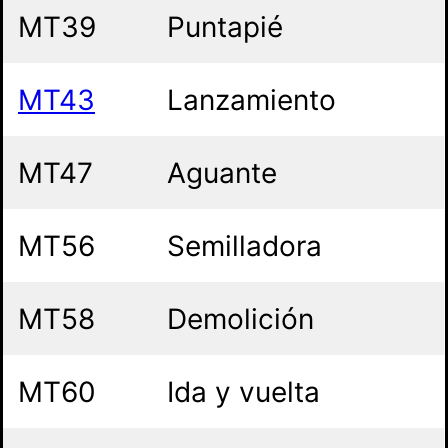
MT39
Puntapié
MT43
Lanzamiento
MT47
Aguante
MT56
Semilladora
MT58
Demolición
MT60
Ida y vuelta