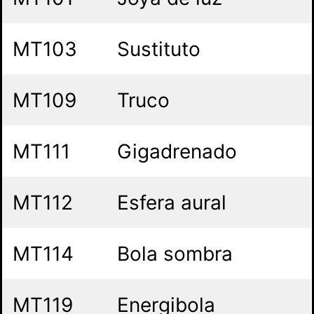
MT103
Sustituto
MT109
Truco
MT111
Gigadrenado
MT112
Esfera aural
MT114
Bola sombra
MT119
Energibola