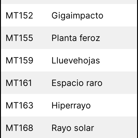
MT152
Gigaimpacto
MT155
Planta feroz
MT159
Lluevehojas
MT161
Espacio raro
MT163
Hiperrayo
MT168
Rayo solar