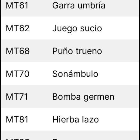
MT61
Garra umbría
MT62
Juego sucio
MT68
Puño trueno
MT70
Sonámbulo
MT71
Bomba germen
MT81
Hierba lazo