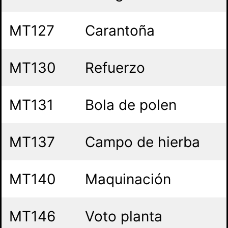
MT127
Carantoña
MT130
Refuerzo
MT131
Bola de polen
MT137
Campo de hierba
MT140
Maquinación
MT146
Voto planta