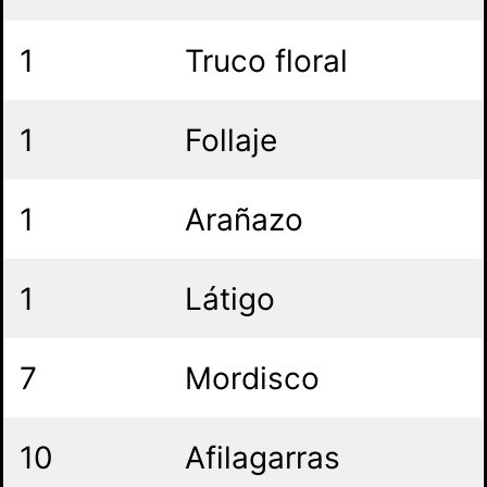
1
Truco floral
1
Follaje
1
Arañazo
1
Látigo
7
Mordisco
10
Afilagarras